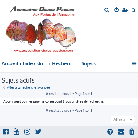
R
e
e
c
c
h
h
e
e
r
r
c
c
h
h
Accueil
Index du forum
Rechercher
Sujets actifs
e
e
r
r
Sujets actifs
Aller à la recherche avancée
0 résultat trouvé • Page
1
sur
1
Aucun sujet ou message ne correspond à vos critères de recherche.
0 résultat trouvé • Page
1
sur
1
Aller à