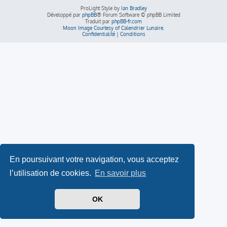
ProLight Style by
Ian Bradley
Développé par
phpBB
® Forum Software © phpBB Limited
Traduit par
phpBB-fr.com
Moon Image Courtesy of Calendrier Lunaire.
Confidentialité
|
Conditions
En poursuivant votre navigation, vous acceptez
l’utilisation de cookies.
En savoir plus
OK