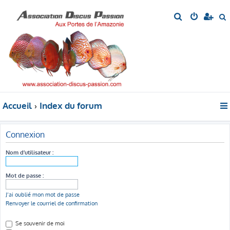
R
e
e
c
c
h
h
e
e
r
r
c
c
h
h
Accueil
Index du forum
e
e
r
r
Connexion
Nom d’utilisateur :
Mot de passe :
J’ai oublié mon mot de passe
Renvoyer le courriel de confirmation
Se souvenir de moi