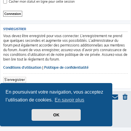
Cacher mon statut en ligne pour cette session
S’ENREGISTRER
Vous devez être enregistré pour vous connecter. L’enregistrement ne prend
que quelques secondes et augmente vos possibilités. L’administrateur du
forum peut également accorder des permissions additionnelles aux membres
du forum. Avant de vous enregistrer, assurez-vous d’avoir pris connaissance de
nos conditions d’utilisation et de notre politique de vie privée. Assurez-vous de
bien lire tout le règlement du forum.
Conditions d’utilisation
|
Politique de confidentialité
S’enregistrer
En poursuivant votre navigation, vous acceptez
l’utilisation de cookies.
En savoir plus
ProLight Style by
Ian Bradley
Développé par
phpBB
® Forum Software © phpBB Limited
OK
Traduit par
phpBB-fr.com
Moon Image Courtesy of Calendrier Lunaire.
Confidentialité
|
Conditions