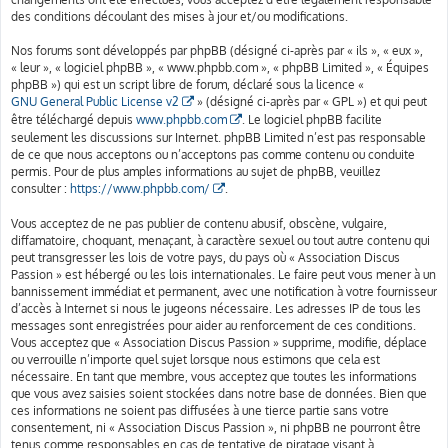
des conditions découlant des mises à jour et/ou modifications.
Nos forums sont développés par phpBB (désigné ci-après par « ils », « eux »,
« leur », « logiciel phpBB », « www.phpbb.com », « phpBB Limited », « Équipes
phpBB ») qui est un script libre de forum, déclaré sous la licence «
GNU General Public License v2
» (désigné ci-après par « GPL ») et qui peut
être téléchargé depuis
www.phpbb.com
. Le logiciel phpBB facilite
seulement les discussions sur Internet. phpBB Limited n’est pas responsable
de ce que nous acceptons ou n’acceptons pas comme contenu ou conduite
permis. Pour de plus amples informations au sujet de phpBB, veuillez
consulter :
https://www.phpbb.com/
.
Vous acceptez de ne pas publier de contenu abusif, obscène, vulgaire,
diffamatoire, choquant, menaçant, à caractère sexuel ou tout autre contenu qui
peut transgresser les lois de votre pays, du pays où « Association Discus
Passion » est hébergé ou les lois internationales. Le faire peut vous mener à un
bannissement immédiat et permanent, avec une notification à votre fournisseur
d’accès à Internet si nous le jugeons nécessaire. Les adresses IP de tous les
messages sont enregistrées pour aider au renforcement de ces conditions.
Vous acceptez que « Association Discus Passion » supprime, modifie, déplace
ou verrouille n’importe quel sujet lorsque nous estimons que cela est
nécessaire. En tant que membre, vous acceptez que toutes les informations
que vous avez saisies soient stockées dans notre base de données. Bien que
ces informations ne soient pas diffusées à une tierce partie sans votre
consentement, ni « Association Discus Passion », ni phpBB ne pourront être
tenus comme responsables en cas de tentative de piratage visant à