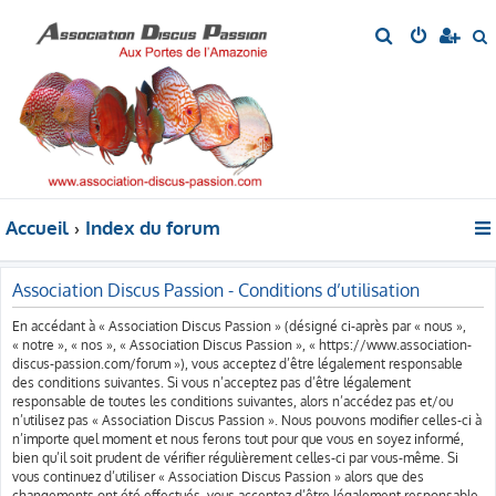
R
e
e
c
c
h
h
e
e
r
r
c
c
h
h
Accueil
Index du forum
e
e
r
r
Association Discus Passion - Conditions d’utilisation
En accédant à « Association Discus Passion » (désigné ci-après par « nous »,
« notre », « nos », « Association Discus Passion », « https://www.association-
discus-passion.com/forum »), vous acceptez d’être légalement responsable
des conditions suivantes. Si vous n’acceptez pas d’être légalement
responsable de toutes les conditions suivantes, alors n’accédez pas et/ou
n’utilisez pas « Association Discus Passion ». Nous pouvons modifier celles-ci à
n’importe quel moment et nous ferons tout pour que vous en soyez informé,
bien qu’il soit prudent de vérifier régulièrement celles-ci par vous-même. Si
vous continuez d’utiliser « Association Discus Passion » alors que des
changements ont été effectués, vous acceptez d’être légalement responsable