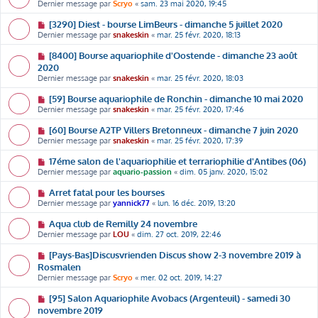
Dernier message par
Scryo
«
sam. 23 mai 2020, 19:45
[3290] Diest - bourse LimBeurs - dimanche 5 juillet 2020
Dernier message par
snakeskin
«
mar. 25 févr. 2020, 18:13
[8400] Bourse aquariophile d'Oostende - dimanche 23 août
2020
Dernier message par
snakeskin
«
mar. 25 févr. 2020, 18:03
[59] Bourse aquariophile de Ronchin - dimanche 10 mai 2020
Dernier message par
snakeskin
«
mar. 25 févr. 2020, 17:46
[60] Bourse A2TP Villers Bretonneux - dimanche 7 juin 2020
Dernier message par
snakeskin
«
mar. 25 févr. 2020, 17:39
17éme salon de l'aquariophilie et terrariophilie d'Antibes (06)
Dernier message par
aquario-passion
«
dim. 05 janv. 2020, 15:02
Arret fatal pour les bourses
Dernier message par
yannick77
«
lun. 16 déc. 2019, 13:20
Aqua club de Remilly 24 novembre
Dernier message par
LOU
«
dim. 27 oct. 2019, 22:46
[Pays-Bas]Discusvrienden Discus show 2-3 novembre 2019 à
Rosmalen
Dernier message par
Scryo
«
mer. 02 oct. 2019, 14:27
[95] Salon Aquariophile Avobacs (Argenteuil) - samedi 30
novembre 2019