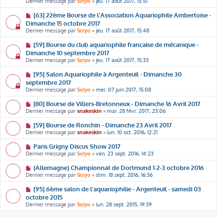
Dernier message par
Scryo
«
jeu. 17 août 2017, 15:51
[63] 22ème Bourse de l'Association Aquariophile Ambertoise -
Dimanche 15 octobre 2017
Dernier message par
Scryo
«
jeu. 17 août 2017, 15:48
[59] Bourse du club aquariophile française de mécanique -
Dimanche 10 septembre 2017
Dernier message par
Scryo
«
jeu. 17 août 2017, 15:33
[95] Salon Aquariophile à Argenteuil - Dimanche 30
septembre 2017
Dernier message par
Scryo
«
mer. 07 juin 2017, 15:08
[80] Bourse de Villers-Bretonneux - Dimanche 16 Avril 2017
Dernier message par
snakeskin
«
mar. 28 févr. 2017, 23:06
[59] Bourse de Ronchin - Dimanche 23 Avril 2017
Dernier message par
snakeskin
«
lun. 10 oct. 2016, 12:21
Paris Grigny Discus Show 2017
Dernier message par
Scryo
«
ven. 23 sept. 2016, 14:23
(Allemagne) Championnat de Dortmund 1-2-3 octobre 2016
Dernier message par
Scryo
«
dim. 18 sept. 2016, 16:36
[95] 6ème salon de l'aquariophilie - Argenteuil - samedi 03
octobre 2015
Dernier message par
Scryo
«
lun. 28 sept. 2015, 19:39