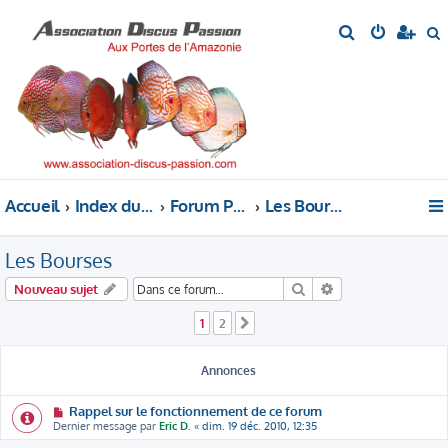
R
e
e
c
c
h
h
e
e
r
r
c
c
h
h
Accueil
Index du forum
Forum Public de l'ADP : L'entrée du local
Les Bourses
e
e
r
r
Les Bourses
Rechercher
Recherche avancé
Nouveau sujet
1
2
Suivante
Annonces
Rappel sur le fonctionnement de ce forum
Dernier message par
Eric D.
«
dim. 19 déc. 2010, 12:35