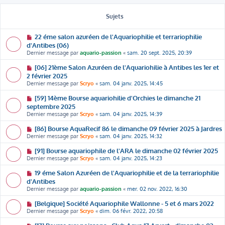
Sujets
22 éme salon azuréen de l'Aquariophilie et terrariophilie
d'Antibes (06)
Dernier message par
aquario-passion
«
sam. 20 sept. 2025, 20:39
[06] 21ème Salon Azuréen de l'Aquariohilie à Antibes les 1er et
2 février 2025
Dernier message par
Scryo
«
sam. 04 janv. 2025, 14:45
[59] 14ème Bourse aquariohilie d'Orchies le dimanche 21
septembre 2025
Dernier message par
Scryo
«
sam. 04 janv. 2025, 14:39
[86] Bourse AquaRecif 86 le dimanche 09 février 2025 à Jardres
Dernier message par
Scryo
«
sam. 04 janv. 2025, 14:32
[91] Bourse aquariophile de l'ARA le dimanche 02 février 2025
Dernier message par
Scryo
«
sam. 04 janv. 2025, 14:23
19 éme Salon Azuréen de l'Aquariophilie et de la terrariophilie
d'Antibes
Dernier message par
aquario-passion
«
mer. 02 nov. 2022, 16:30
[Belgique] Société Aquariophile Wallonne - 5 et 6 mars 2022
Dernier message par
Scryo
«
dim. 06 févr. 2022, 20:58