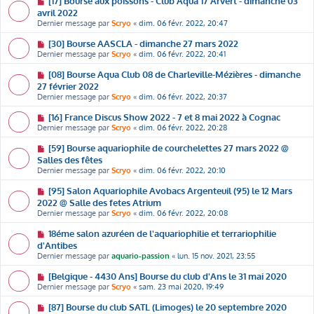
[17] Bourse aux poissons - Club Aqua 17 Arvert - dimanche 03
avril 2022
Dernier message par
Scryo
«
dim. 06 févr. 2022, 20:47
[30] Bourse AASCLA - dimanche 27 mars 2022
Dernier message par
Scryo
«
dim. 06 févr. 2022, 20:41
[08] Bourse Aqua Club 08 de Charleville-Mézières - dimanche
27 février 2022
Dernier message par
Scryo
«
dim. 06 févr. 2022, 20:37
[16] France Discus Show 2022 - 7 et 8 mai 2022 à Cognac
Dernier message par
Scryo
«
dim. 06 févr. 2022, 20:28
[59] Bourse aquariophile de courchelettes 27 mars 2022 @
Salles des fêtes
Dernier message par
Scryo
«
dim. 06 févr. 2022, 20:10
[95] Salon Aquariophile Avobacs Argenteuil (95) le 12 Mars
2022 @ Salle des fetes Atrium
Dernier message par
Scryo
«
dim. 06 févr. 2022, 20:08
18éme salon azuréen de l'aquariophilie et terrariophilie
d'Antibes
Dernier message par
aquario-passion
«
lun. 15 nov. 2021, 23:55
[Belgique - 4430 Ans] Bourse du club d'Ans le 31 mai 2020
Dernier message par
Scryo
«
sam. 23 mai 2020, 19:49
[87] Bourse du club SATL (Limoges) le 20 septembre 2020