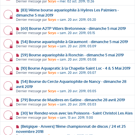
Dernier message par
Scryo
«
mer. 02 oct. 2019, 13:26
[83] 14ème bourse aquariophile à Hyères Les Palmiers -
dimanche 5 mai 2019
Dernier message par
Scryo
«
sam. 20 avr. 2019, 05:20
[60] Bourse A2TP Villers Bretonneux - dimanche 5 mai 2019
Dernier message par
Scryo
«
sam. 20 avr. 2019, 05:15
[54] Bourse aquariophile à Giraumont - dimanche 5 mai 2019
Dernier message par
Scryo
«
sam. 20 avr. 2019, 05:09
[59] Bourse aquariophile à Ronchin - dimanche 5 mai 2019
Dernier message par
Scryo
«
sam. 20 avr. 2019, 05:08
[10] Bourse Aquapratic à la Chapelle Saint Luc - 4 & 5 Mai 2019
Dernier message par
Scryo
«
sam. 20 avr. 2019, 05:07
[54] Bourse du Cercle Aquariophile de Nancy - dimanche 28
avril 2019
Dernier message par
Scryo
«
sam. 20 avr. 2019, 05:05
[79] Bourse de Mazières en Gatine - dimanche 28 avril 2019
Dernier message par
Scryo
«
sam. 20 avr. 2019, 05:03
[30] 1er Rendez-vous avec les Poissons - Saint Christol Les Ales
Dernier message par
Scryo
«
sam. 13 avr. 2019, 11:00
[Belgique - Anvers] 11ème championnat de discus / 24 et 25
novembre 2018