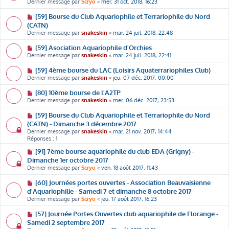
Dernier message par
Scryo
«
mer. 31 oct. 2018, 16:23
[59] Bourse du Club Aquariophile et Terrariophile du Nord
(CATN)
Dernier message par
snakeskin
«
mar. 24 juil. 2018, 22:48
[59] Asociation Aquariophile d'Orchies
Dernier message par
snakeskin
«
mar. 24 juil. 2018, 22:41
[59] 4ème bourse du LAC (Loisirs Aquaterrariophiles Club)
Dernier message par
snakeskin
«
jeu. 07 déc. 2017, 00:00
[80] 10ème bourse de l'A2TP
Dernier message par
snakeskin
«
mer. 06 déc. 2017, 23:53
[59] Bourse du Club Aquariophile et Terrariophile du Nord
(CATN) - Dimanche 3 décembre 2017
Dernier message par
snakeskin
«
mar. 21 nov. 2017, 14:44
Réponses :
1
[91] 7ème bourse aquariophile du club EDA (Grigny) -
Dimanche 1er octobre 2017
Dernier message par
Scryo
«
ven. 18 août 2017, 11:43
[60] Journées portes ouvertes - Association Beauvaisienne
d'Aquariophilie - Samedi 7 et dimanche 8 octobre 2017
Dernier message par
Scryo
«
jeu. 17 août 2017, 16:23
[57] Journée Portes Ouvertes club aquariophile de Florange -
Samedi 2 septembre 2017