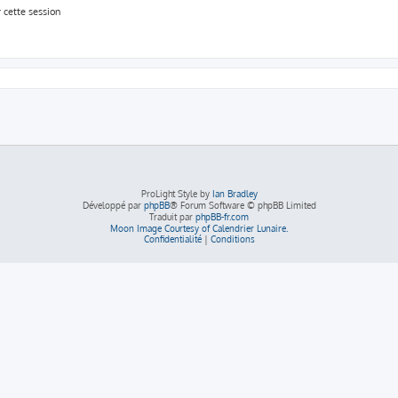
 cette session
ProLight Style by
Ian Bradley
Développé par
phpBB
® Forum Software © phpBB Limited
Traduit par
phpBB-fr.com
Moon Image Courtesy of Calendrier Lunaire.
Confidentialité
|
Conditions