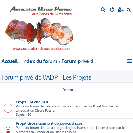
R
e
e
c
c
h
h
e
e
r
r
c
c
h
h
Accueil
Index du forum
Forum privé de l'ADP - Les Projets
e
e
r
r
Forum privé de l'ADP - Les Projets
Forum
Projet Souche ADP
Partie du forum dédiée aux discussions relatives au Projet Souche de
l'Association Discus Passion
Sujets :
40
Projet Grossissement de jeunes discus
Partie du forum dédiée au projet de grossissement de jeunes discus par les
Membres de l'Association Discus Passion